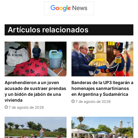
Artículos relacionados
Aprehendieron a un joven
Banderas de la UP3 llegarán a
acusado de sustraer prendas
homenajes sanmartinianos
y un bidón de jabón de una
en Argentina y Sudamérica
vivienda
7 de agosto de 2026
7 de agosto de 2026