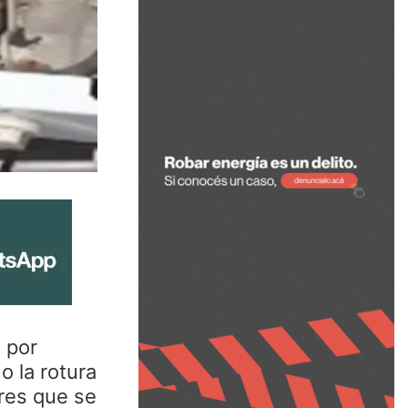
 por
o la rotura
res que se