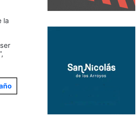
 la
 ser
,
 año