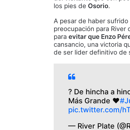
los pies de
Osorio
.
A pesar de haber sufrido
preocupación para River 
para
evitar que Enzo Pére
cansancio, una victoria q
de ser lider definitivo de
?️ De hincha a hi
Más Grande ❤️
#J
pic.twitter.com/h
— River Plate (@R