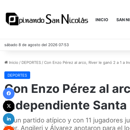
INICIO
SAN N
sábado 8 de agosto del 2026 07:53
Inicio
/
DEPORTES
/
Con Enzo Pérez al arco, River le ganó 2 a 1 a 
DEPORTES
Con Enzo Pérez al arco
Facebook
Independiente Santa
X
LinkedIn
En un partido atípico y con 11 jugadores ju
Reddit
líder. Angileri y Álvarez anotaron para el