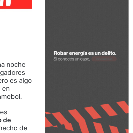
na noche
jugadores
ro es algo
, en
onmebol.
nes
o de
l hecho de