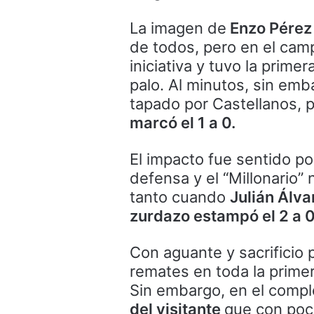
La imagen de
Enzo Pérez 
de todos, pero en el cam
iniciativa y tuvo la prim
palo. Al minutos, sin emb
tapado por Castellanos, p
marcó el 1 a 0.
El impacto fue sentido p
defensa y el “Millonario” 
tanto cuando
Julián Álva
zurdazo estampó el 2 a 
Con aguante y sacrificio pa
remates en toda la primer
Sin embargo, en el comp
del visitante
que con poco