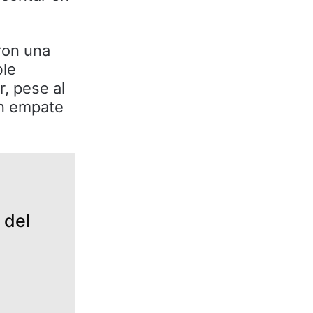
ron una
ble
r, pese al
un empate
 del