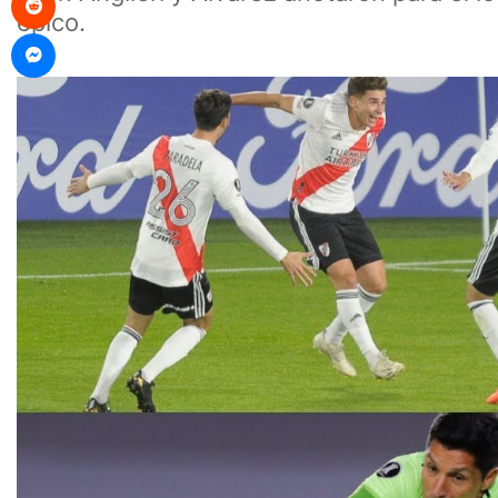
épico.
Messenger