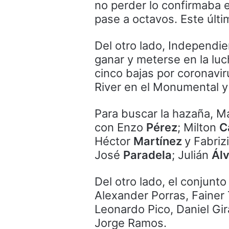
no perder lo confirmaba 
pase a octavos. Este últim
Del otro lado, Independie
ganar y meterse en la luc
cinco bajas por coronavir
River en el Monumental y 
Para buscar la hazaña, Ma
con Enzo
Pérez
; Milton
C
Héctor
Martínez
y Fabriz
José
Paradela
; Julián
Ál
Del otro lado, el conjunt
Alexander Porras, Fainer 
Leonardo Pico, Daniel Gi
Jorge Ramos.