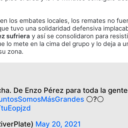
 en los embates locales, los remates no fue
que tuvo una solidaridad defensiva implaca
z sufriera
y así se consolidaron para resisti
ue lo mete en la cima del grupo y lo deja a 
 su zona.
ncha. De Enzo Pérez para toda la gente
untosSomosMásGrandes
⚪️?⚪️
TtuEopjzd
iverPlate)
May 20, 2021