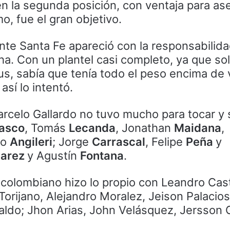
en la segunda posición, con ventaja para as
o, fue el gran objetivo.
nte Santa Fe apareció con la responsabilid
ha. Con un plantel casi completo, ya que sol
us, sabía que tenía todo el peso encima de
así lo intentó.
rcelo Gallardo no tuvo mucho para tocar y 
asco
, Tomás
Lecanda
, Jonathan
Maidana
,
io
Angileri
; Jorge
Carrascal
, Felipe
Peña
y
varez
y Agustín
Fontana
.
o colombiano hizo lo propio con Leandro Cas
Torijano, Alejandro Moralez, Jeison Palacios
raldo; Jhon Arias, John Velásquez, Jersson 