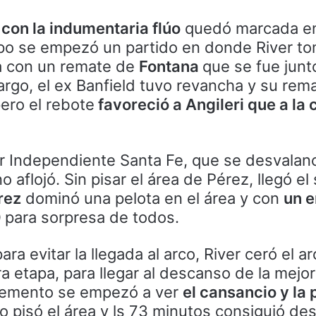
con la indumentaria flúo
quedó marcada en 
po se empezó un partido en donde River to
era con un remate de
Fontana
que se fue junt
argo, el ex Banfield tuvo revancha y su rem
ero el rebote
favoreció a Angileri que a la 
or Independiente Santa Fe, que se desvalan
no aflojó. Sin pisar el área de Pérez, llegó e
rez
dominó una pelota en el área y con
un 
0
para sorpresa de todos.
ra evitar la llegada al arco, River ceró el ar
a etapa, para llegar al descanso de la mejo
lemento se empezó a ver
el cansancio y la 
 pisó el área y ls 73 minutos consiguió de