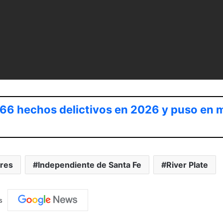
 66 hechos delictivos en 2026 y puso en 
res
Independiente de Santa Fe
River Plate
s