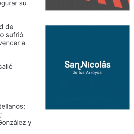
egurar su
ad de
o sufrió
 vencer a
salió
tellanos;
;
González y