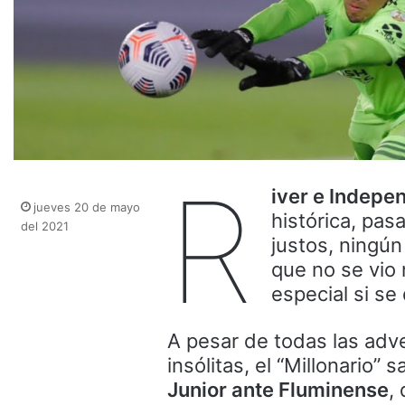
R
iver e Indepe
jueves 20 de mayo
histórica, pas
del 2021
justos, ningú
que no se vio 
especial si se
A pesar de todas las adv
insólitas, el “Millonario”
Junior ante Fluminense
,