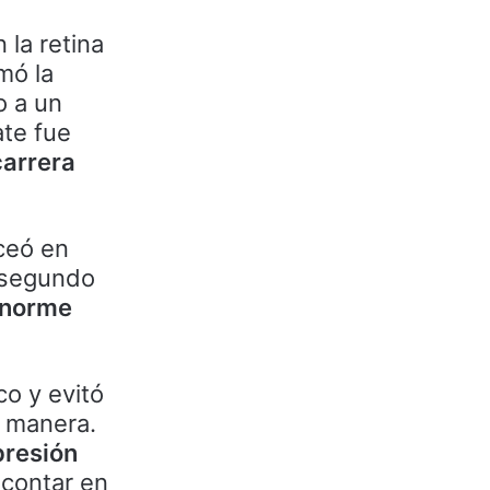
la retina
mó la
o a un
ate fue
carrera
ceó en
l segundo
enorme
co y evitó
r manera.
presión
scontar en