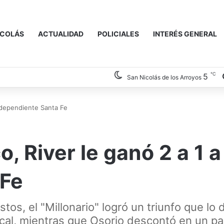
ICOLÁS
ACTUALIDAD
POLICIALES
INTERÉS GENERAL
℃
5
San Nicolás de los Arroyos
Independiente Santa Fe
, River le ganó 2 a 1 a
 Fe
stos, el "Millonario" logró un triunfo que lo
 local, mientras que Osorio descontó en un pa