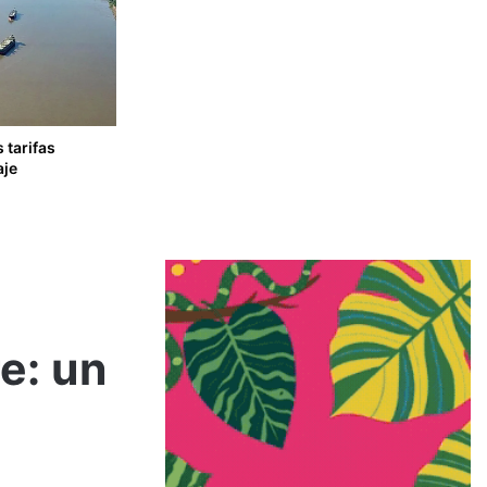
 tarifas
aje