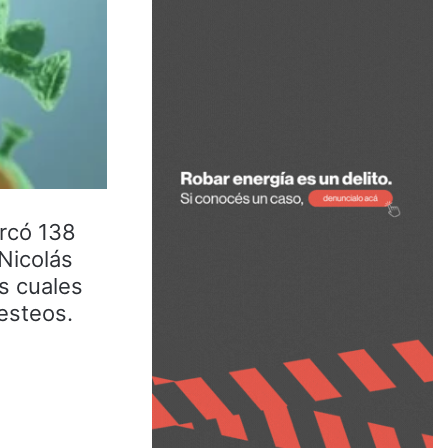
arcó 138
Nicolás
os cuales
testeos.