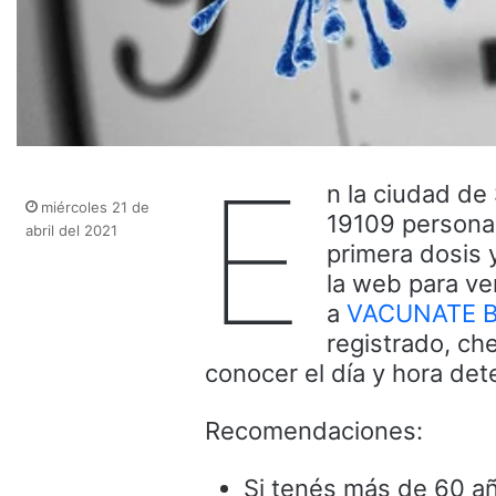
E
n la ciudad de
miércoles 21 de
19109 personas
abril del 2021
primera dosis 
la web para ve
a
VACUNATE B
registrado, ch
conocer el día y hora det
Recomendaciones:
Si tenés más de 60 añ