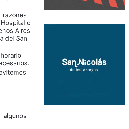
or razones
 Hospital o
enos Aires
ia del San
 horario
ecesarios.
 evitemos
n algunos