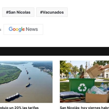
San Nicolas
Vacunados
s
edujo un 20% las tarifas
San Nicolás: hoy viernes hab