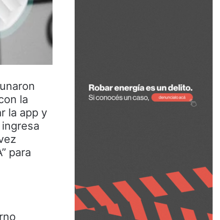
cunaron
con la
r la app y
 ingresa
 vez
A” para
urno