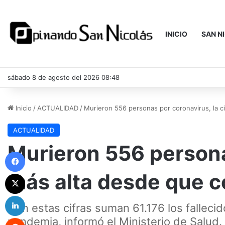
INICIO
SAN N
sábado 8 de agosto del 2026 08:48
Inicio
/
ACTUALIDAD
/
Murieron 556 personas por coronavirus, la 
ACTUALIDAD
Murieron 556 personas
Facebook
más alta desde que 
X
LinkedIn
Con estas cifras suman 61.176 los fallecid
Reddit
pandemia, informó el Ministerio de Salud.