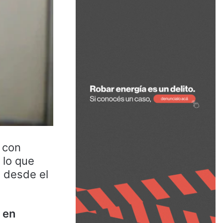
 con
 lo que
s desde el
 en