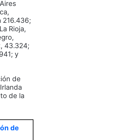
 Aires
ca,
a 216.436;
La Rioja,
egro,
z, 43.324;
941; y
ción de
Irlanda
to de la
ión de