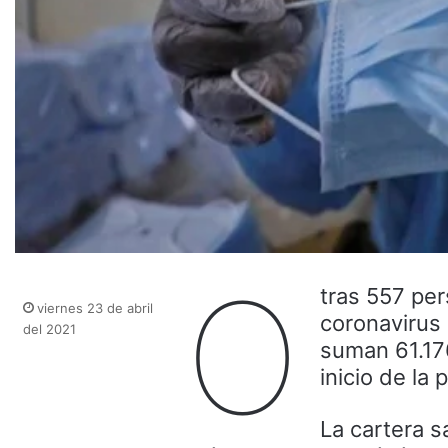
O
tras 557 pe
viernes 23 de abril
coronavirus 
del 2021
suman 61.176
inicio de la
La cartera s