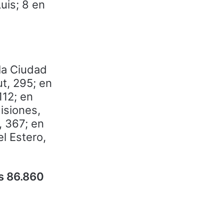
uis; 8 en
la Ciudad
t, 295; en
112; en
isiones,
, 367; en
l Estero,
as 86.860