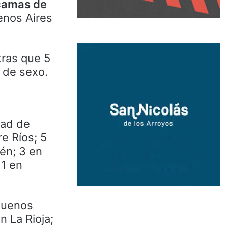
 camas de
enos Aires
tras que 5
 de sexo.
dad de
e Ríos; 5
én; 3 en
 1 en
Buenos
n La Rioja;