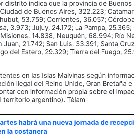
r distrito indica que la provincia de Buenos
 Ciudad de Buenos Aires, 322.223; Catamar
hubut, 53.759; Corrientes, 36.057; Córdob
sa, 3.973; Jujuy, 24.172; La Pampa, 25.365; 
 Misiones, 14.838; Neuquén, 68.994; Río N
n Juan, 21.742; San Luis, 33.391; Santa Cru
go del Estero, 29.329; Tierra del Fuego, 25.
tentes en las Islas Malvinas según informa
ción ilegal del Reino Unido, Gran Bretaña e 
ontar con información propia sobre el impac
 territorio argentino). Télam
martes habrá una nueva jornada de recepc
en la costanera