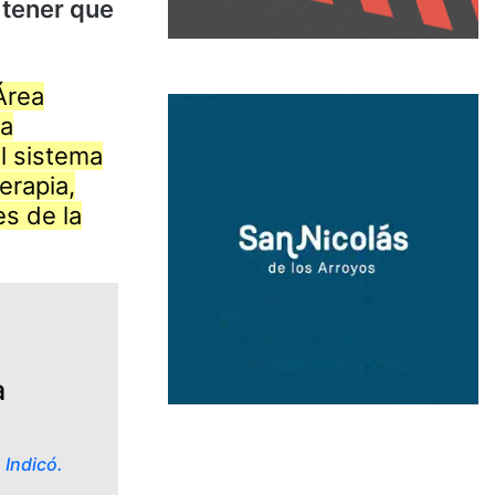
tener que
Área
la
al sistema
erapia,
es de la
a
Indicó.