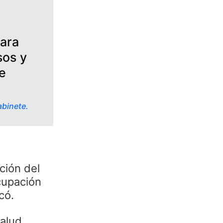
ara
sos y
e
abinete.
ción del
cupación
có.
Salud