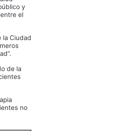
úblico y
entre el
 la Ciudad
úmeros
ad”.
o de la
cientes
rapia
cientes no