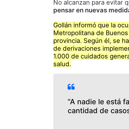
No alcanzan para evitar q
pensar en nuevas medida
Gollán informó que la oc
Metropolitana de Buenos A
provincia. Según él, se ha
de derivaciones implemen
1.000 de cuidados general
salud.
“A nadie le está f
cantidad de casos