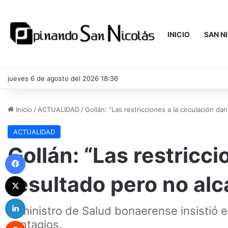
INICIO
SAN N
jueves 6 de agosto del 2026 18:36
Inicio
/
ACTUALIDAD
/
Gollán: “Las restricciones a la circulación d
ACTUALIDAD
Gollán: “Las restricci
Facebook
resultado pero no al
X
LinkedIn
El ministro de Salud bonaerense insistió 
Reddit
contagios.