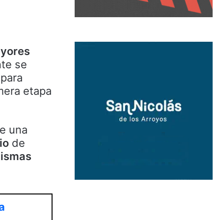
yores
te se
 para
mera etapa
ce una
io
de
ismas
a