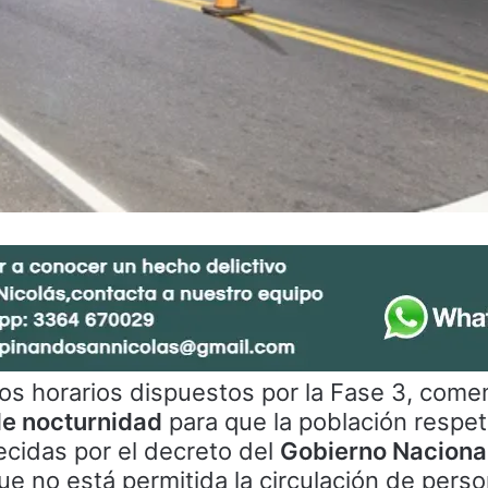
los horarios dispuestos por la Fase 3, com
de nocturnidad
para que la población respet
cidas por el decreto del
Gobierno Naciona
 no está permitida la circulación de perso