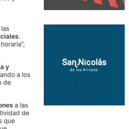
 las
ciales
.
horaria”,
a y
mando a los
n de
iones
a las
tividad de
s que
que