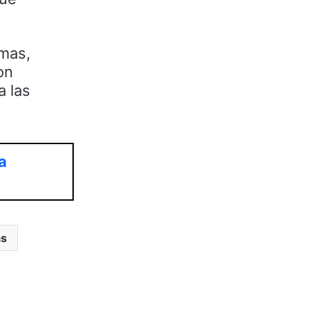
omas,
on
a las
a
as