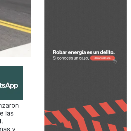
enzaron
e las
l
.
nas y