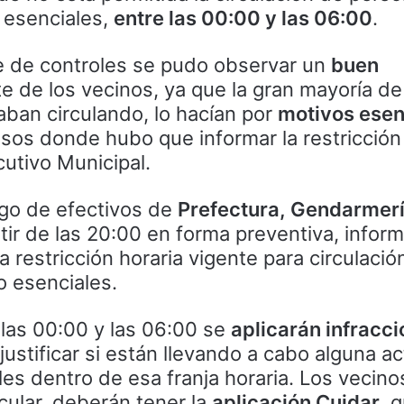
 esenciales,
entre las 00:00 y las 06:00
.
e de controles se pudo observar un
buen
e de los vecinos, ya que la gran mayoría de
ban circulando, lo hacían por
motivos esen
os donde hubo que informar la restricción 
utivo Municipal.
rgo de efectivos de
Prefectura, Gendarmerí
rtir de las 20:00 en forma preventiva, infor
 restricción horaria vigente para circulació
o esenciales.
las 00:00 y las 06:00 se
aplicarán infracc
stificar si están llevando a cabo alguna ac
es dentro de esa franja horaria. Los vecino
rcular, deberán tener la
aplicación Cuidar
, 