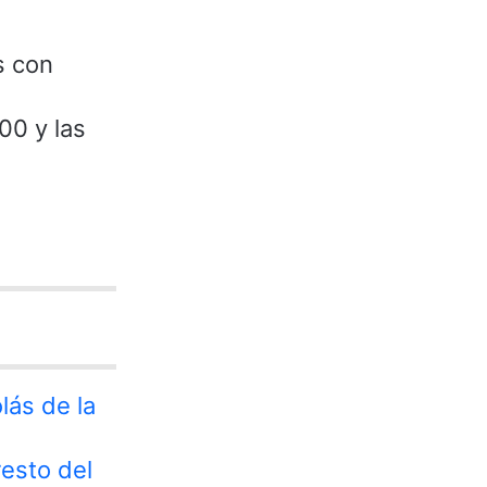
s con
:00 y las
lás de la
resto del