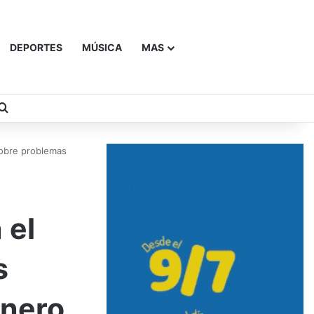
DEPORTES
MÚSICA
MAS
Buscar
sobre problemas
 el
s
énero