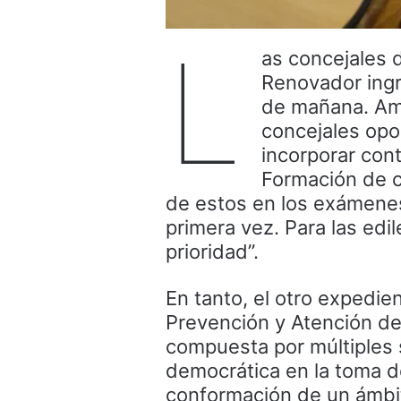
L
as concejales 
Renovador ingr
de mañana. Am
concejales opos
incorporar con
Formación de c
de estos en los exámenes 
primera vez. Para las edi
prioridad”.
En tanto, el otro expedie
Prevención y Atención de 
compuesta por múltiples s
democrática en la toma de
conformación de un ámbito