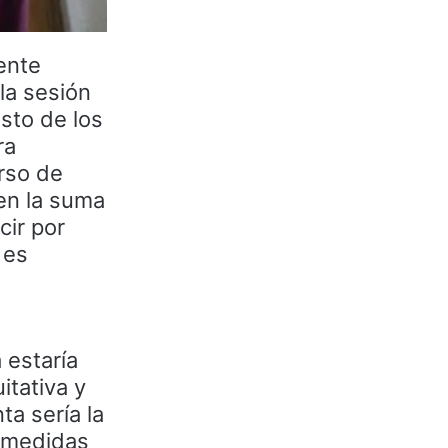
ente
la sesión
sto de los
ra
rso de
en la suma
cir por
 es
 estaría
itativa y
ta sería la
r medidas