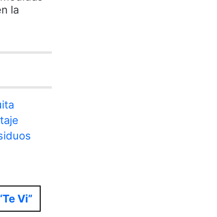
n la
ita
taje
esiduos
“Te Vi”