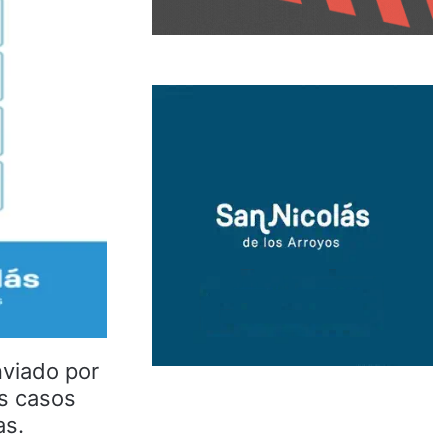
nviado por
os casos
as.