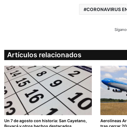
CORONAVIRUS EN
Sígano
Artículos relacionados
Un 7 de agosto con historia: San Cayetano,
Aerolíneas A
Boyacá y otros hechos destacados
tras cerrar 2