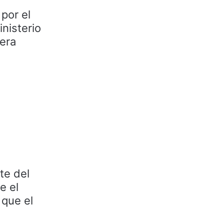
por el
inisterio
era
te del
e el
 que el