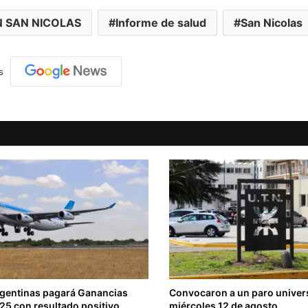
 SAN NICOLAS
Informe de salud
San Nicolas
s
rgentinas pagará Ganancias
Convocaron a un paro universi
025 con resultado positivo
miércoles 12 de agosto