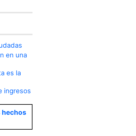
eudadas
ón en una
a es la
e ingresos
s hechos