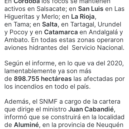
En
Córdoba
los focos se mantienen
activos en Salsacate; en
San Luis
en Las
Higueritas y Merlo; en
La Rioja
,
en Tama; en
Salta
, en Tartagal, Urundel
y Pocoy y en
Catamarca
en Andalgalá y
Ambato. En todas estas zonas operaron
aviones hidrantes del Servicio Nacional.
Según el informe, en lo que va del 2020,
lamentablemente ya son más
de
898.755 hectáreas
las afectadas por
los incendios en todo el país.
Además, el SNMF a cargo de la cartera
que dirige el ministro
Juan Cabandié
,
informó que se construirá en la localidad
de
Aluminé
, en la provincia de Neuquén