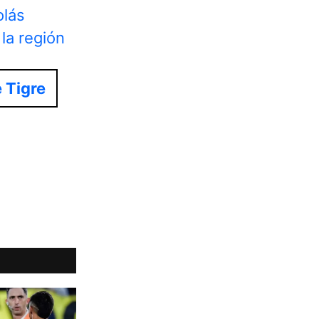
olás
la región
 Tigre