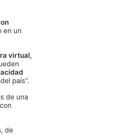
con
o en un
ra virtual
,
pueden
pacidad
del país”.
os de una
 con
s
, de
.