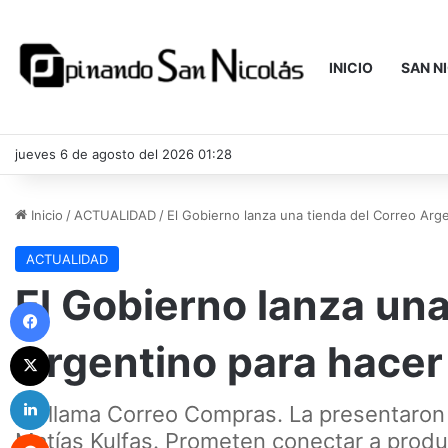
INICIO
SAN N
jueves 6 de agosto del 2026 01:28
Inicio
/
ACTUALIDAD
/
El Gobierno lanza una tienda del Correo Arg
ACTUALIDAD
El Gobierno lanza una
Facebook
Argentino para hacer
X
LinkedIn
Se llama Correo Compras. La presentaron e
Reddit
Matías Kulfas. Prometen conectar a produ