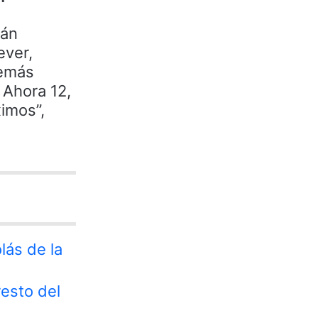
rán
ever,
demás
 Ahora 12,
imos”,
lás de la
resto del