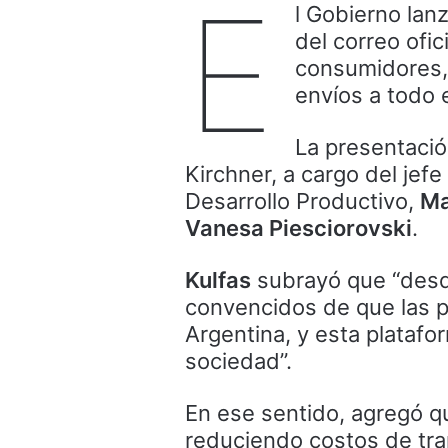
E
l Gobierno lan
del correo ofi
consumidores, 
envíos a todo e
La presentación
Kirchner, a cargo del jef
Desarrollo Productivo,
Ma
Vanesa Piesciorovski
.
Kulfas
subrayó que “desde
convencidos de que las p
Argentina, y esta platafo
sociedad”.
En ese sentido, agregó q
reduciendo costos de tra