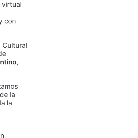
virtual
y con
 Cultural
 de
ntino,
stamos
de la
a la
on