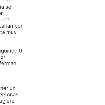
 hace
ía se
or
 una
carían por
stá muy
nguíneo 0
nor
nferman.
ener un
personas
ugiere