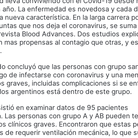
 lleva conviviendo con el Covid-19 desde
 año. La enfermedad es novedosa y cada d
nueva característica. En la larga carrera p
untas que nos deja el coronavirus, se suma
revista Blood Advances. Dos estudios expli
 mas propensas al contagio que otras, y e
.
ado concluyó que las personas con grupo sa
o de infectarse con coronavirus y una me
s graves, incluidas complicaciones si se e
los argentinos está dentro de este grupo.
stió en examinar datos de 95 pacientes
. Las personas con grupo A y AB pueden t
os clínicos graves. Encontraron que estas 
 de requerir ventilación mecánica, lo que s