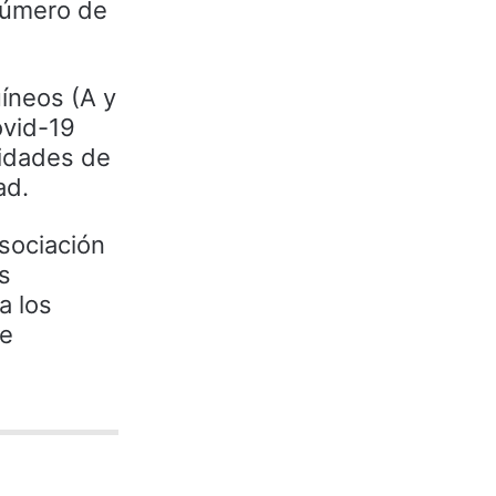
número de
íneos (A y
ovid-19
nidades de
ad.
sociación
s
a los
se