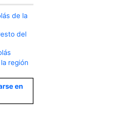
lás de la
resto del
olás
la región
arse en