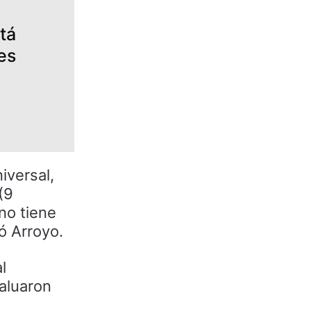
tá
es
iversal,
(9
no tiene
ó Arroyo.
l
valuaron