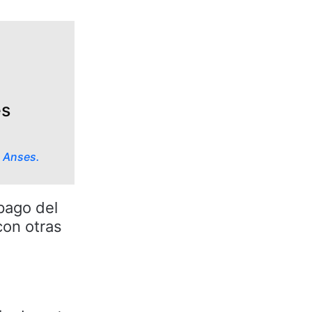
es
e Anses.
 pago del
con otras