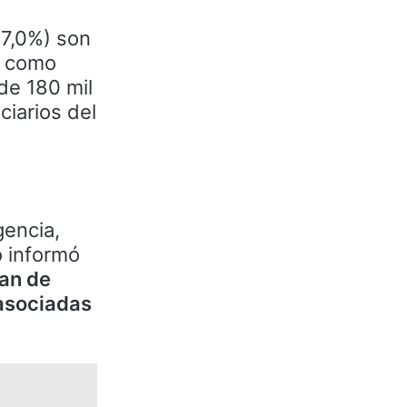
s
27,0%) son
s como
 de 180 mil
ciarios del
gencia,
o informó
lan de
 asociadas