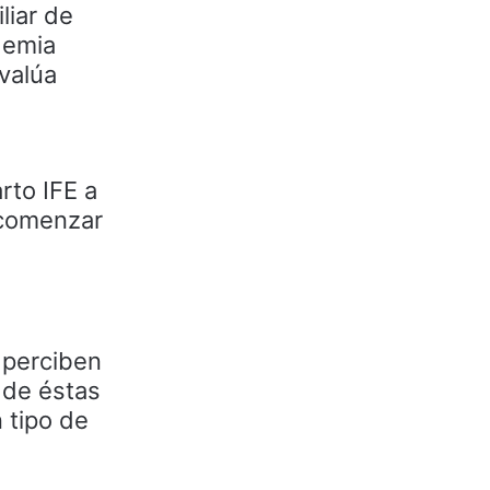
liar de
demia
valúa
rto IFE a
 comenzar
 perciben
 de éstas
 tipo de