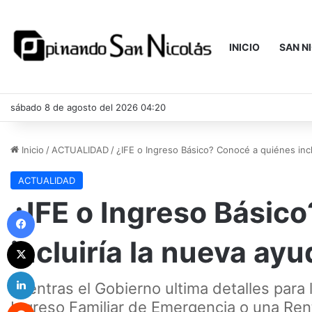
INICIO
SAN N
sábado 8 de agosto del 2026 04:20
Inicio
/
ACTUALIDAD
/
¿IFE o Ingreso Básico? Conocé a quiénes inc
ACTUALIDAD
¿IFE o Ingreso Básic
Facebook
incluiría la nueva a
X
LinkedIn
Mientras el Gobierno ultima detalles para
Reddit
Ingreso Familiar de Emergencia o una Rent