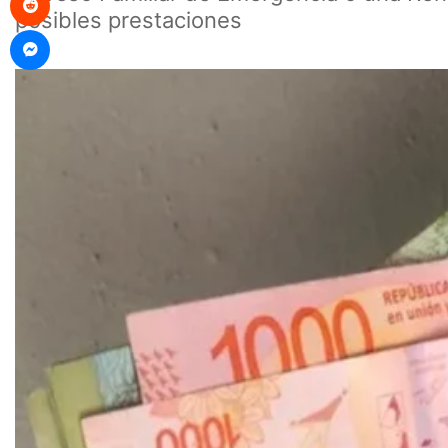
posibles prestaciones
Messenger