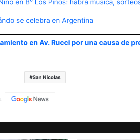
 Niño en B° Los Pinos: habrá música, sorteo
ándo se celebra en Argentina
namiento en Av. Rucci por una causa de p
San Nicolas
s