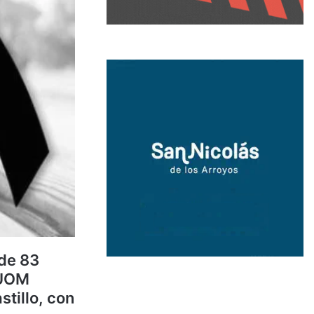
de 83
 UOM
stillo, con