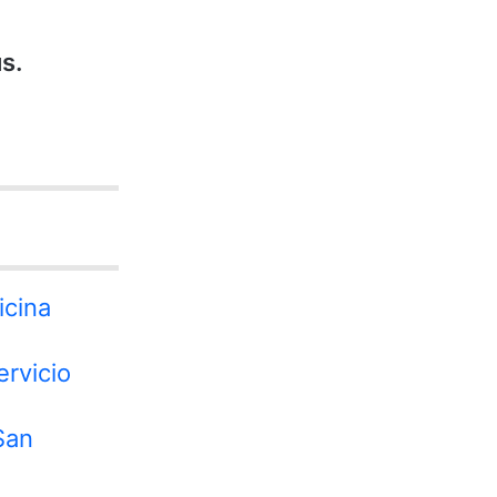
s.
icina
ervicio
San