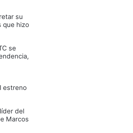
retar su
 que hizo
CTC se
tendencia,
l estreno
íder del
te Marcos