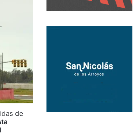
didas de
sta
l