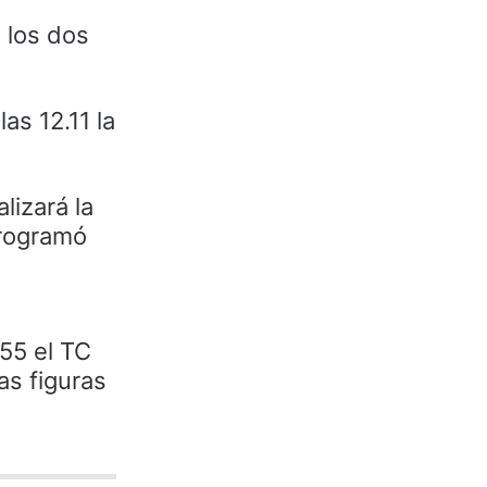
n los dos
as 12.11 la
lizará la
programó
.55 el TC
as figuras