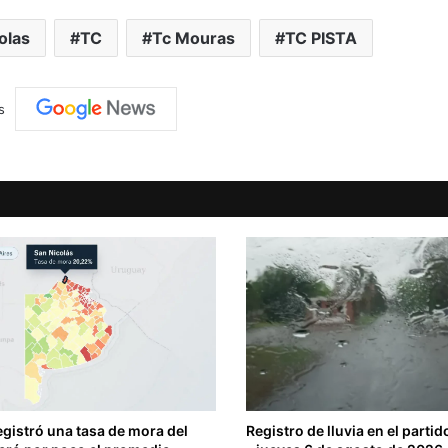
olas
TC
Tc Mouras
TC PISTA
s
egistró una tasa de mora del
Registro de lluvia en el parti