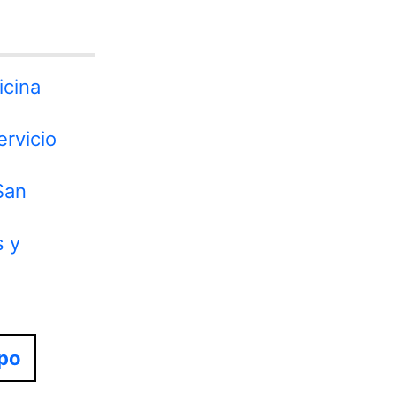
icina
ervicio
San
s y
mpo