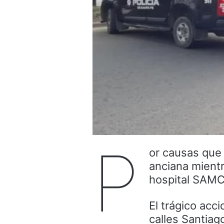
P
or causas que
anciana mientr
hospital SAMCO
El trágico acc
calles Santiago