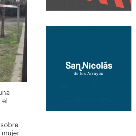
una
 el
 sobre
a mujer