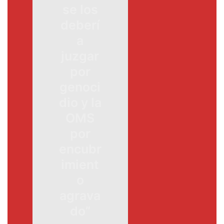
se los
deberí
a
juzgar
por
genoci
dio y la
OMS
por
encubr
imient
o
agrava
do”