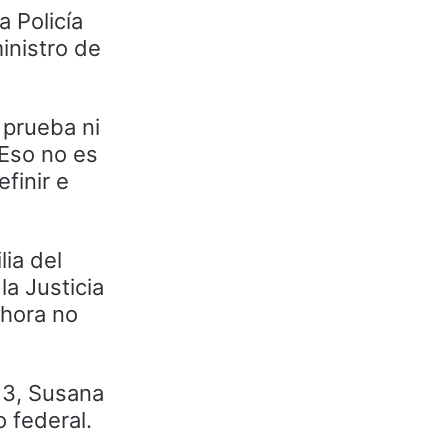
a Policía
inistro de
 prueba ni
 Eso no es
finir e
ia del
la Justicia
ahora no
 3, Susana
o federal.