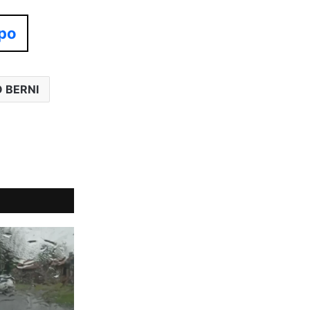
mpo
 BERNI