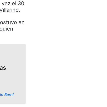
a vez el 30
illarino.
sostuvo en
 quien
das
io Berni