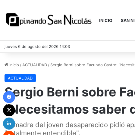
INICIO
SAN N
jueves 6 de agosto del 2026 14:03
Inicio
/
ACTUALIDAD
/
Sergio Berni sobre Facundo Castro: “Necesi
ACTUALIDAD
Sergio Berni sobre F
Facebook
“Necesitamos saber q
X
LinkedIn
La madre del joven desaparecido pidió apart
Reddit
"totalmente entendible".