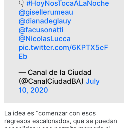
👇
#HoyNosTocaALaNoche
@gisellerumeau
@dianadeglauy
@facusonatti
@NicolasLucca
pic.twitter.com/6KPTX5eF
Eb
— Canal de la Ciudad
(@CanalCiudadBA)
July
10, 2020
La idea es “comenzar con esos
regresos escalonados, que se puedan