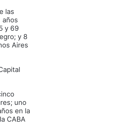
e las
1 años
85 y 69
egro; y 8
nos Aires
Capital
cinco
ires; uno
años en la
 la CABA