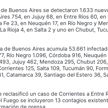
a de Buenos Aires se detectaron 1.633 nuev
ires 754, en Jujuy 68, en Entre Ríos 60, e
a Fe 23, en Neuquén 17, en Río Negro y Me
 La Rioja 4, en Salta 2 y uno en Chubut, Tu
ia de Buenos Aires acumula 53.661 infectado
7, Río Negro 1.096, Córdoba 916, Neuquén
 493, Jujuy 462, Mendoza 295, Chubut 206, 
Corrientes 125, Salta 109, Tucumán 90, For
1, Catamarca 39, Santiago del Estero 36, Sa
e reclasificó un caso de Corrientes a Entre R
l Fuego se incluyeron 13 contagios existent
ormación de prensa.