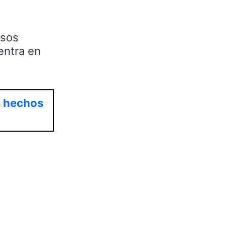
asos
entra en
s hechos