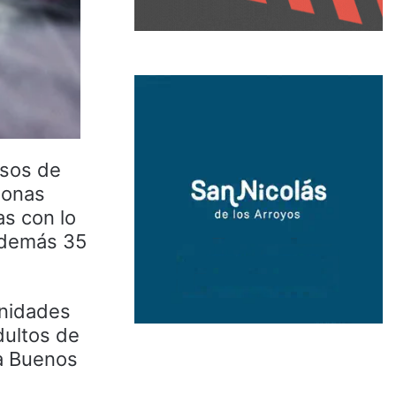
asos de
sonas
as con lo
 Además 35
unidades
dultos de
na Buenos