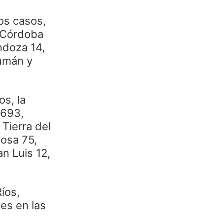
os casos,
n Córdoba
ndoza 14,
cumán y
s, la
 693,
Tierra del
mosa 75,
n Luis 12,
íos,
es en las