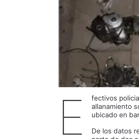
E
fectivos polici
allanamiento so
ubicado en barr
De los datos r