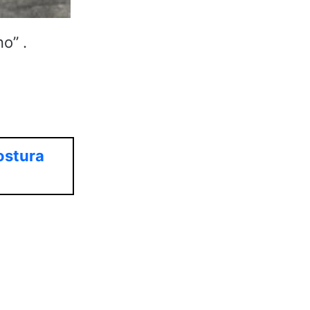
o” .
ostura