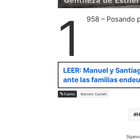
1
958 – Posando par
LEER: Manuel y Santiag
ante las familias ende
Fuente
Marcelo Castelli
H
Sígano