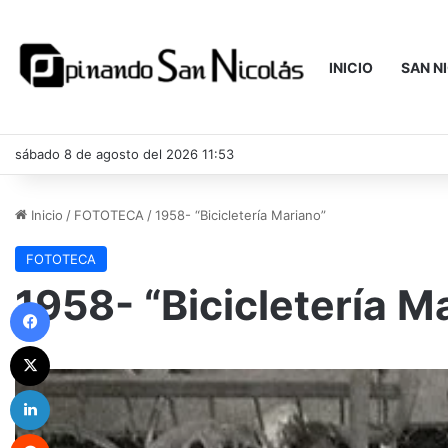
INICIO
SAN N
sábado 8 de agosto del 2026 11:53
Inicio
/
FOTOTECA
/
1958- “Bicicletería Mariano”
FOTOTECA
1958- “Bicicletería M
Facebook
X
LinkedIn
Reddit