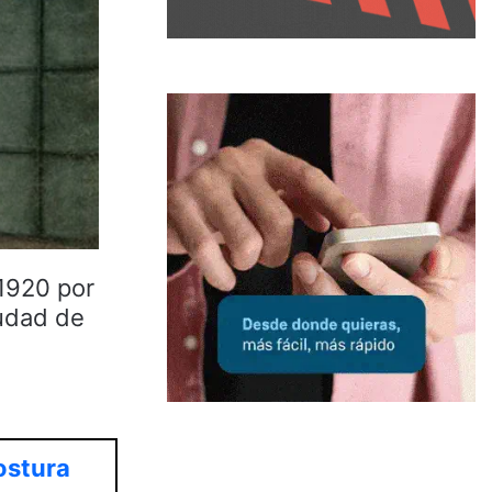
 1920 por
iudad de
ostura