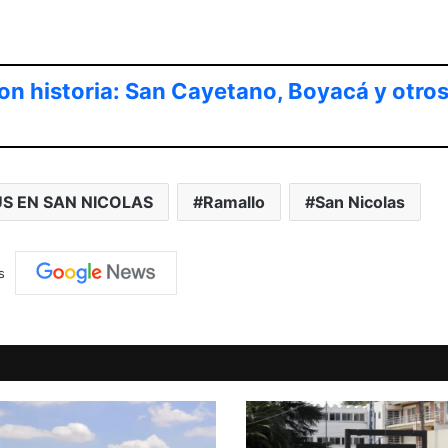
on historia: San Cayetano, Boyacá y otro
S EN SAN NICOLAS
Ramallo
San Nicolas
s