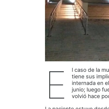
E
l caso de la m
tiene sus impl
internada en el
junio; luego f
volvió hace poc
La paciente estuvo desde 