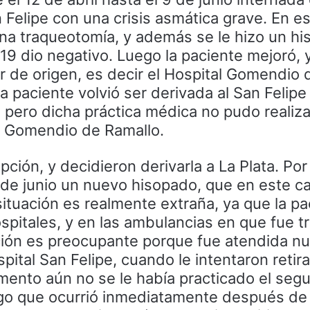
n Felipe con una crisis asmática grave. En e
na traqueotomía, y además se le hizo un h
9 dio negativo. Luego la paciente mejoró, 
ar de origen, es decir el Hospital Gomendio 
a paciente volvió ser derivada al San Felipe
, pero dicha práctica médica no pudo realiza
l Gomendio de Ramallo.
ción, y decidieron derivarla a La Plata. Por
 de junio un nuevo hisopado, que en este ca
situación es realmente extraña, ya que la pa
spitales, y en las ambulancias en que fue t
ación es preocupante porque fue atendida 
ital San Felipe, cuando le intentaron retira
ento aún no se le había practicado el seg
lgo que ocurrió inmediatamente después de