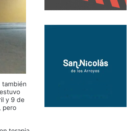
9 también
 estuvo
il y 9 de
, pero
en terapia