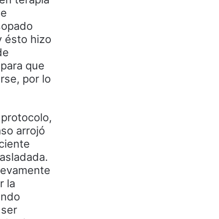
se
isopado
y ésto hizo
de
 para que
rse, por lo
 protocolo,
so arrojó
ciente
rasladada.
nuevamente
r la
undo
 ser