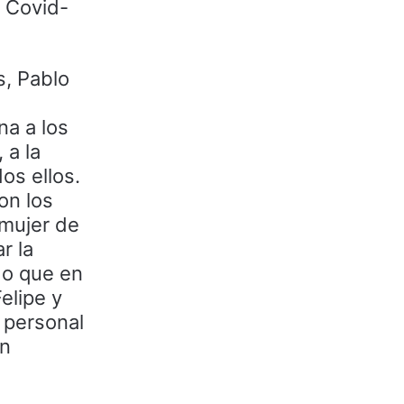
e Covid-
s, Pablo
na a los
 a la
os ellos.
on los
mujer de
r la
do que en
elipe y
 personal
en