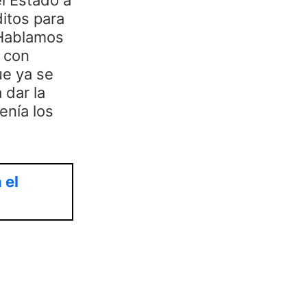
el Estado a
itos para
. Hablamos
o con
ue ya se
 dar la
enía los
 el