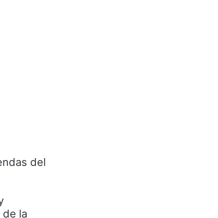
iendas del
y
 de la