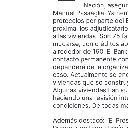
Nación, asegur
Manuel Passaglia. Ya he
protocolos por parte del 
próxima, los adjudicatar
a las viviendas. Son 75 f
mudarse, con créditos ap
alrededor de 160. El Ban
contacto permanente con 
dependerá de la organizac
caso. Actualmente se encu
viviendas que se construy
Algunas viviendas han suf
haciendo una revisión int
condiciones. De todas man
Además destacó: “El Presi