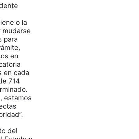
ndente
iene o la
 y mudarse
s para
rámite,
mos en
catoria
s en cada
 de 714
erminado.
o, estamos
fectas
oridad”.
to del