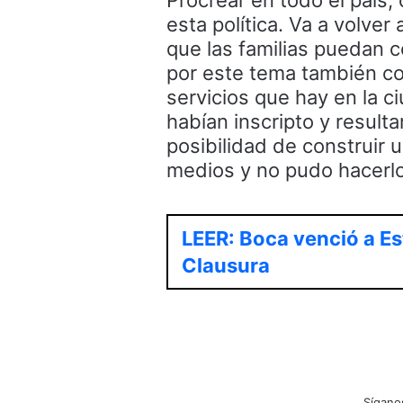
Procrear en todo el país, 
esta política. Va a volve
que las familias puedan c
por este tema también con
servicios que hay en la c
habían inscripto y result
posibilidad de construir u
medios y no pudo hacerlo
LEER: Boca venció a Es
Clausura
Sígano