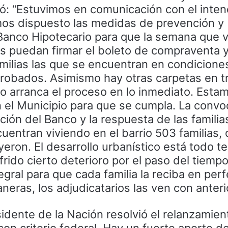
ó: “Estuvimos en comunicación con el inte
mos dispuesto las medidas de prevención y
Banco Hipotecario para que la semana que v
ios puedan firmar el boleto de compraventa
amilias las que se encuentran en condicione
robados. Asimismo hay otras carpetas en t
co arranca el proceso en lo inmediato. Esta
el Municipio para que se cumpla. La convo
ión del Banco y la respuesta de las familia
entran viviendo en el barrio 503 familias,
eron. El desarrollo urbanístico está todo t
rido cierto deterioro por el paso del tiemp
egral para que cada familia la reciba en per
eras, los adjudicatarios las ven con anteri
dente de la Nación resolvió el relanzamien