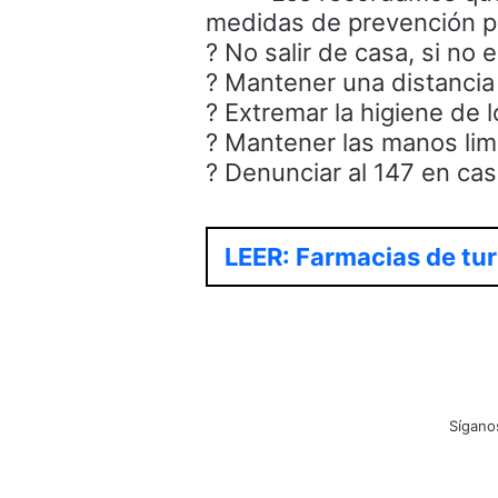
medidas de prevención par
? No salir de casa, si no
? Mantener una distancia
? Extremar la higiene de 
? Mantener las manos lim
? Denunciar al 147 en ca
LEER: Farmacias de tur
Sígano