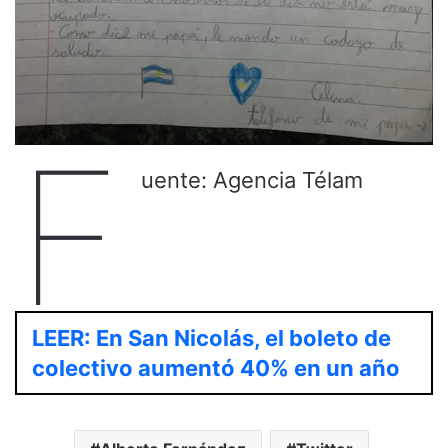
F
uente: Agencia Télam
LEER: En San Nicolás, el boleto de
colectivo aumentó 40% en un año