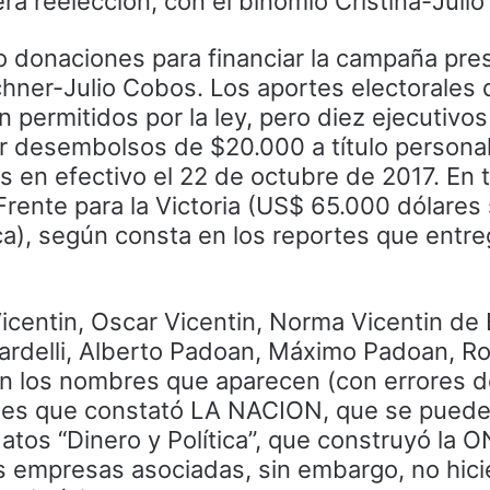
ra reelección, con el binomio Cristina-Julio
o donaciones para financiar la campaña pres
rchner-Julio Cobos. Los aportes electorales 
permitidos por la ley, pero diez ejecutivos
 desembolsos de $20.000 a título personal
en efectivo el 22 de octubre de 2017. En t
rente para la Victoria (US$ 65.000 dólares
ca), según consta en los reportes que entr
icentin, Oscar Vicentin, Norma Vicentin de 
ardelli, Alberto Padoan, Máximo Padoan, R
on los nombres que aparecen (con errores d
ales que constató LA NACION, que se pued
atos “Dinero y Política”, que construyó la 
s empresas asociadas, sin embargo, no hici