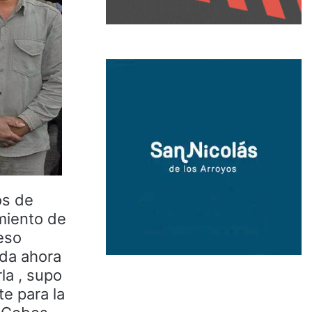
os de
amiento de
eso
ada ahora
rla , supo
e para la