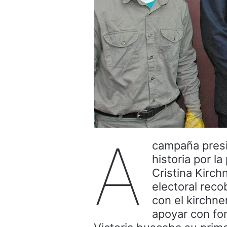
a
campaña presi
historia por l
Cristina Kirch
electoral reco
con el kirchner
apoyar con fo