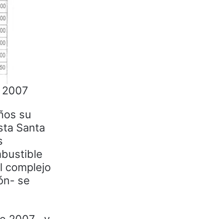
e 2007
años su
sta Santa
s
bustible
l complejo
ión- se
e 2007 , y