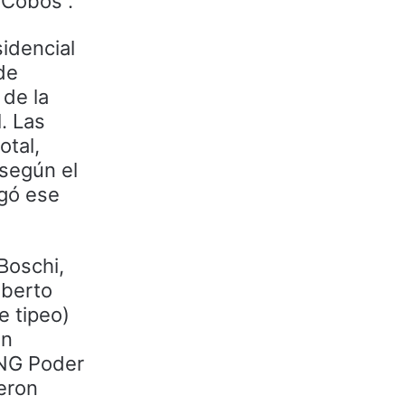
 Cobos .
idencial
de
 de la
. Las
otal,
 según el
egó ese
Boschi,
oberto
e tipeo)
en
ONG Poder
eron