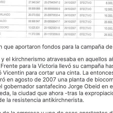
in que aportaron fondos para la campaña d
n y el kirchnerismo atravesaba en aquellos 
Frente para la Victoria llevó su campaña ha
ió Vicentin para cortar una cinta. La entonce
ró en agosto de 2007 una planta de biocom
el gobernador santafecino Jorge Obeid en e
neda, la ciudad que ahora -tras la expropiac
de la resistencia antikirchnerista.
ta de la empresa y uno de esos aportantes d