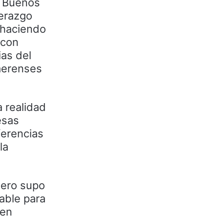
de Buenos
derazgo
á haciendo
 con
ias del
aerenses
a realidad
esas
ferencias
la
 Pero supo
able para
ben