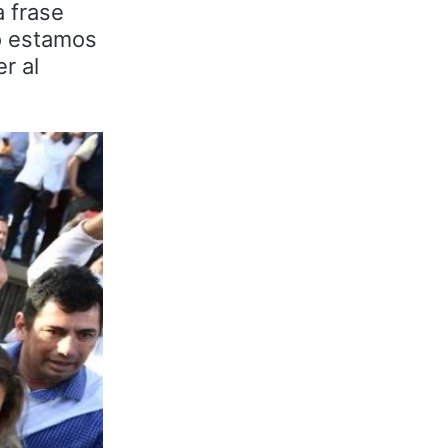
a frase
No estamos
r al