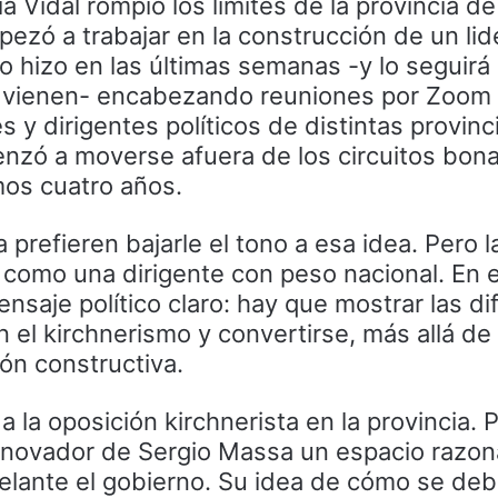
ia Vidal rompió los límites de la provincia 
pezó a trabajar en la construcción de un li
Lo hizo en las últimas semanas -y lo seguir
e vienen- encabezando reuniones por Zoom
s y dirigentes políticos de distintas provinc
nzó a moverse afuera de los circuitos bon
mos cuatro años.
 prefieren bajarle el tono a esa idea. Pero l
como una dirigente con peso nacional. En 
nsaje político claro: hay que mostrar las di
el kirchnerismo y convertirse, más allá de 
ón constructiva.
a la oposición kirchnerista en la provincia.
enovador de Sergio Massa un espacio razon
delante el gobierno. Su idea de cómo se de