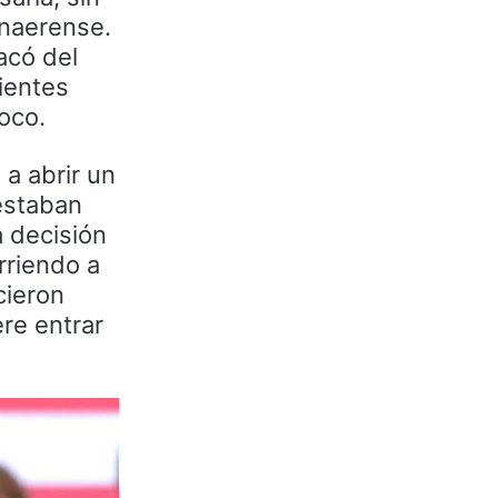
onaerense.
sacó del
ientes
oco.
a abrir un
estaban
a decisión
rriendo a
cieron
ere entrar