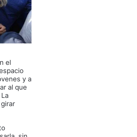
n el
 espacio
jóvenes y a
ar al que
 La
girar
to
sarla, sin