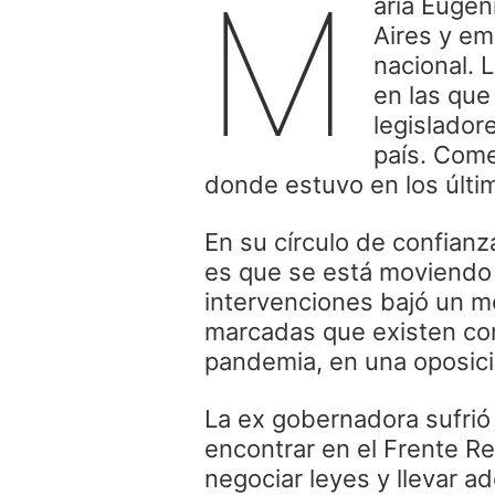
M
aría Eugen
Aires y em
nacional. 
en las qu
legisladore
país. Come
donde estuvo en los últi
En su círculo de confianza
es que se está moviendo 
intervenciones bajó un me
marcadas que existen con 
pandemia, en una oposici
La ex gobernadora sufrió 
encontrar en el Frente R
negociar leyes y llevar a