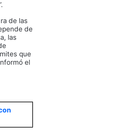
.
ra de las
depende de
a, las
de
ámites que
informó el
 con