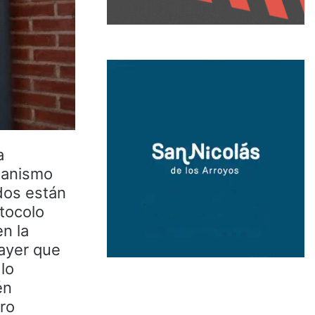
a
rganismo
dos están
otocolo
en la
 ayer que
lo
én
tro