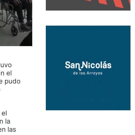
tuvo
n el
de pudo
e
 el
n la
en las