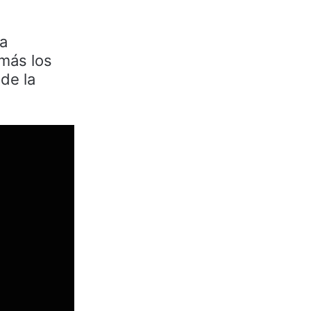
a
 más los
 de la