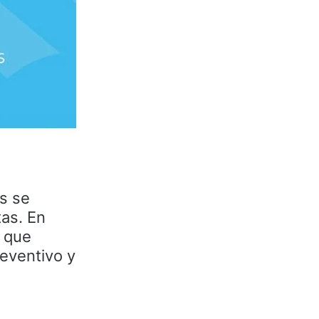
s se
tas. En
s que
reventivo y