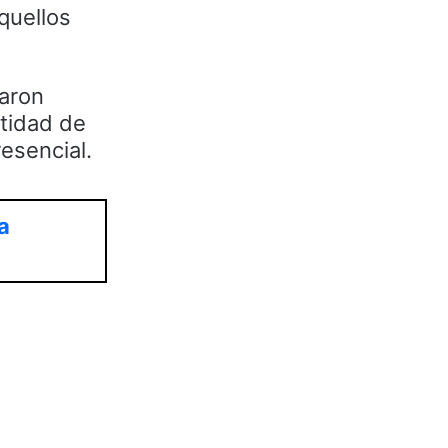
quellos
taron
ntidad de
esencial.
a